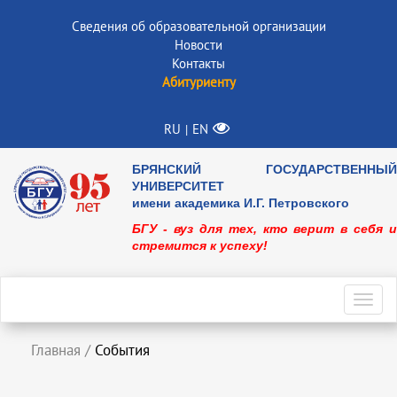
Сведения об образовательной организации
Новости
Контакты
Абитуриенту
RU
EN
|
БРЯНСКИЙ ГОСУДАРСТВЕННЫЙ
УНИВЕРСИТЕТ
имени академика И.Г. Петровского
БГУ - вуз для тех, кто верит в себя и
стремится к успеху!
Toggl
navig
Главная
/
События