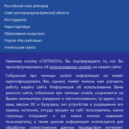
Российский союз ректоров
Совет ректоров вузов Брянской области
Росстудцентр
Наши партнёры
Образование на русском
Портал «Русский язык»
Учительская газета
Российская академия наук
Нажимая кнопку «СОГЛАСЕН», Вы подтверждаете то, что Вы
Единый портал государственных услуг
проинформированы об
использовании cookies
на нашем сайте.
Противодействие терроризму
Собранная при помощи cookie информация не может
Противодействие угрозам информационной безопасности
идентифицировать Вас, однако может помочь нам улучшить
Социальные ролики - Генеральная прокуратура РФ
работу нашего сайта. Информация об использовании Вами
Противодействие коррупции
данного сайта, собранная при помощи cookie, сохраняется на
Вашем компьютере (сведения о местоположении; ip-адрес; тип,
БГУ против наркотиков
язык, версия ОС и браузера; тип устройства и разрешение его
Брянский государственный университет
экрана; источник, откуда пришел на сайт пользователь; какие
имени академика И.Г. Петровского
страницы открывает и на какие кнопки нажимает
пользователь), а также данная информация используется для
Время работы: пн-пт 09:00-18:00
обработки статистических данных посредством интернет-