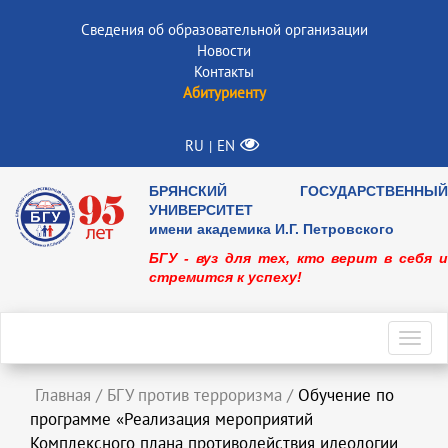
Сведения об образовательной организации
Новости
Контакты
Абитуриенту
RU
EN
|
БРЯНСКИЙ ГОСУДАРСТВЕННЫЙ
УНИВЕРСИТЕТ
имени академика И.Г. Петровского
БГУ - вуз для тех, кто верит в себя и
стремится к успеху!
Toggl
navig
Главная
/
БГУ против терроризма
/
Обучение по
программе «Реализация мероприятий
Комплексного плана противодействия идеологии