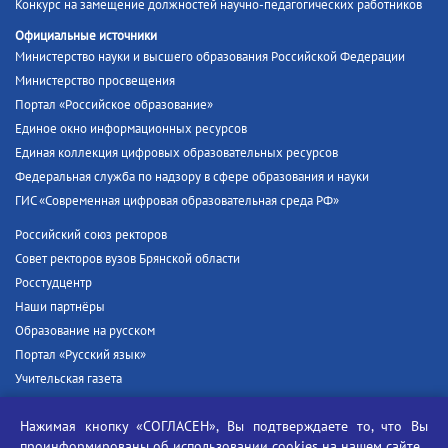
Конкурс на замещение должностей научно-педагогических работников
Официальные источники
Министерство науки и высшего образования Российской Федерации
Министерство просвещения
Портал «Российское образование»
Единое окно информационных ресурсов
Единая коллекция цифровых образовательных ресурсов
Федеральная служба по надзору в сфере образования и науки
ГИС «Современная цифровая образовательная среда РФ»
Российский союз ректоров
Совет ректоров вузов Брянской области
Росстудцентр
Наши партнёры
Образование на русском
Портал «Русский язык»
Учительская газета
Российская академия наук
Нажимая кнопку «СОГЛАСЕН», Вы подтверждаете то, что Вы
Единый портал государственных услуг
проинформированы об
использовании cookies
на нашем сайте.