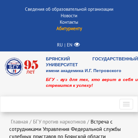
Сведения об образовательной организации
Новости
Контакты
Абитуриенту
RU
EN
|
БРЯНСКИЙ ГОСУДАРСТВЕННЫЙ
УНИВЕРСИТЕТ
имени академика И.Г. Петровского
БГУ - вуз для тех, кто верит в себя и
стремится к успеху!
Toggl
navig
Главная
/
БГУ против наркотиков
/
Встреча с
сотрудниками Управления Федеральной службы
судебных приставов по Брянской области