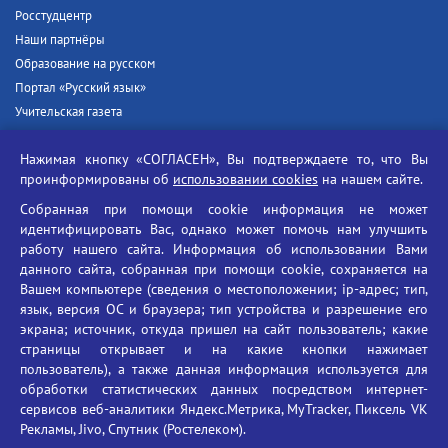
Росстудцентр
Наши партнёры
Образование на русском
Портал «Русский язык»
Учительская газета
Российская академия наук
Нажимая кнопку «СОГЛАСЕН», Вы подтверждаете то, что Вы
Единый портал государственных услуг
проинформированы об
использовании cookies
на нашем сайте.
Противодействие терроризму
Собранная при помощи cookie информация не может
Противодействие угрозам информационной безопасности
идентифицировать Вас, однако может помочь нам улучшить
Социальные ролики - Генеральная прокуратура РФ
работу нашего сайта. Информация об использовании Вами
Противодействие коррупции
данного сайта, собранная при помощи cookie, сохраняется на
Вашем компьютере (сведения о местоположении; ip-адрес; тип,
БГУ против наркотиков
язык, версия ОС и браузера; тип устройства и разрешение его
Брянский государственный университет
экрана; источник, откуда пришел на сайт пользователь; какие
имени академика И.Г. Петровского
страницы открывает и на какие кнопки нажимает
пользователь), а также данная информация используется для
Время работы: пн-пт 09:00-18:00
обработки статистических данных посредством интернет-
E-mail: bryanskgu@mail.ru
сервисов веб-аналитики Яндекс.Метрика, MyTracker, Пиксель VK
Телефон: +7(4832)58-90-85
Рекламы, Jivo, Спутник (Ростелеком).