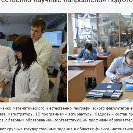
зико-математического и естественно-географического факультетов ес
ата, магистратуры, 12 программами аспирантуры. Кадровый состав п
нтов, с базовым образованием, соответствующим профилям образовате
т: крупные государственные задания в областях физики, математики