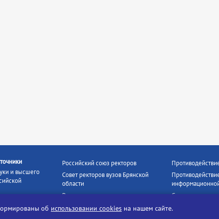
точники
Российский союз ректоров
Противодействи
уки и высшего
Совет ректоров вузов Брянской
Противодействие
сийской
области
информационной
Росстудцентр
Социальные роли
росвещения
прокуратура РФ
Наши партнёры
нформированы об
использовании cookies
на нашем сайте.
кое
Противодействи
Образование на русском