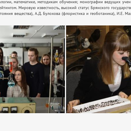
ологии, математике, методикам обучения; монографии ведущих учен
йтингом. Мировую известность, высокий статус Брянского государст
ояния вещества), А.Д. Булохова (флористика и геоботаника), И.Е. Ма