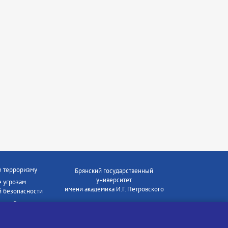
е терроризму
Брянский государственный
университет
 угрозам
имени академика И.Г. Петровского
 безопасности
ки - Генеральная
Время работы: пн-пт 09:00-18:00
E-mail: bryanskgu@mail.ru
е коррупции