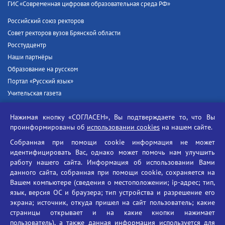
ГИС «Современная цифровая образовательная среда РФ»
Российский союз ректоров
Совет ректоров вузов Брянской области
Росстудцентр
Наши партнёры
Образование на русском
Портал «Русский язык»
Учительская газета
Российская академия наук
Нажимая кнопку «СОГЛАСЕН», Вы подтверждаете то, что Вы
Единый портал государственных услуг
проинформированы об
использовании cookies
на нашем сайте.
Противодействие терроризму
Собранная при помощи cookie информация не может
Противодействие угрозам информационной безопасности
идентифицировать Вас, однако может помочь нам улучшить
Социальные ролики - Генеральная прокуратура РФ
работу нашего сайта. Информация об использовании Вами
Противодействие коррупции
данного сайта, собранная при помощи cookie, сохраняется на
Вашем компьютере (сведения о местоположении; ip-адрес; тип,
БГУ против наркотиков
язык, версия ОС и браузера; тип устройства и разрешение его
Брянский государственный университет
экрана; источник, откуда пришел на сайт пользователь; какие
имени академика И.Г. Петровского
страницы открывает и на какие кнопки нажимает
пользователь), а также данная информация используется для