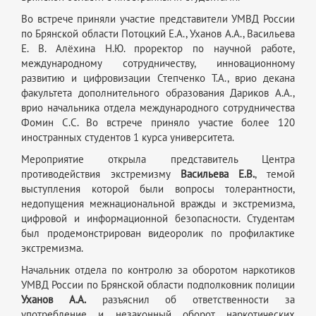
Во встрече приняли участие представители УМВД России
по Брянской области Потоцкий Е.А., Уханов А.А., Васильева
Е. В. Алёхина Н.Ю. проректор по научной работе,
международному сотрудничеству, инновационному
развитию и цифровизации Степченко Т.А., врио декана
факультета дополнительного образования Дариков А.А.,
врио начальника отдела международного сотрудничества
Фомин С.С. Во встрече приняло участие более 120
иностранных студентов 1 курса университета.
Мероприятие открыла представитель Центра
противодействия экстремизму
Васильева Е.В.
, темой
выступления которой были вопросы толерантности,
недопущения межнациональной вражды и экстремизма,
цифровой и информационной безопасности. Студентам
был продемонстрирован видеоролик по профилактике
экстремизма.
Начальник отдела по контролю за оборотом наркотиков
УМВД России по Брянской области подполковник полиции
Уханов А.А.
разъяснил об ответственности за
употребление и незаконный оборот наркотических