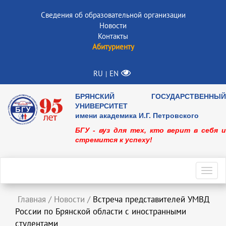
Сведения об образовательной организации
Новости
Контакты
Абитуриенту
RU
EN
|
БРЯНСКИЙ ГОСУДАРСТВЕННЫЙ
УНИВЕРСИТЕТ
имени академика И.Г. Петровского
БГУ - вуз для тех, кто верит в себя и
стремится к успеху!
Toggl
navig
Главная
/
Новости
/
Встреча представителей УМВД
России по Брянской области с иностранными
студентами