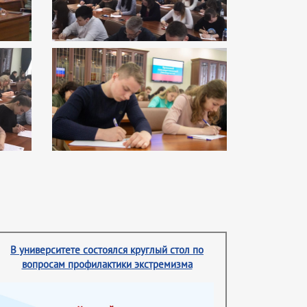
В университете состоялся круглый стол по
вопросам профилактики экстремизма