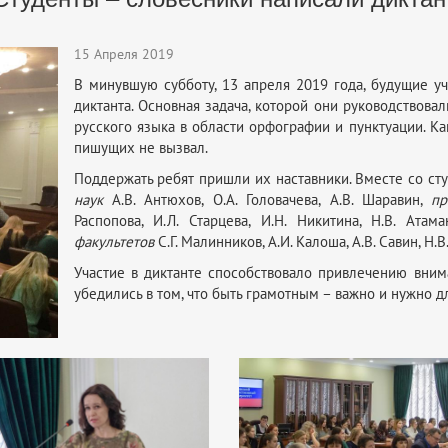
15 Апреля 2019
В минувшую субботу, 13 апреля 2019 года, будущие у
диктанта. Основная задача, которой они руководствовал
русского языка в области орфографии и пунктуации. Как
пишущих не вызвал.
Поддержать ребят пришли их наставники. Вместе со ст
наук
А.В. Антюхов, О.А. Головачева, А.В. Шаравин,
пр
Распопова, И.Л. Старцева, И.Н. Никитина, Н.В. Ата
факультетов
С.Г. Малинников, А.И. Калоша, А.В. Савин, Н.В
Участие в диктанте способствовало привлечению вним
убедились в том, что быть грамотным – важно и нужно д