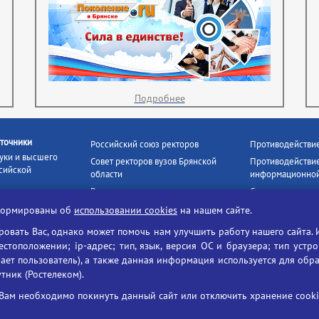
Подробнее
точники
Российский союз ректоров
Противодействи
уки и высшего
Совет ректоров вузов Брянской
Противодействие
сийской
области
информационной
Росстудцентр
Социальные роли
росвещения
прокуратура РФ
Наши партнёры
нформированы об
использовании cookies
на нашем сайте.
кое
Противодействи
Образование на русском
вать Вас, однако может помочь нам улучшить работу нашего сайта. 
БГУ против нарк
Портал «Русский язык»
тоположении; ip-адрес; тип, язык, версия ОС и браузера; тип устр
формационных
ает пользователь), а также данная информация используется для обр
Учительская газета
утник (Ростелеком).
ия цифровых
Российская академия наук
 ресурсов
Единый портал государственных
Вам необходимо покинуть данный сайт или отключить хранение cookie
жба по надзору
услуг