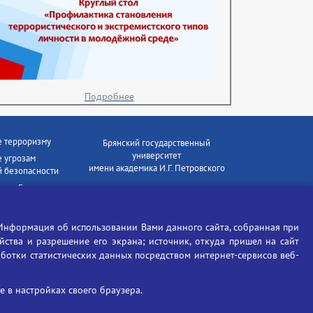
Подробнее
е терроризму
Брянский государственный
университет
 угрозам
имени академика И.Г. Петровского
 безопасности
ки - Генеральная
Время работы: пн-пт 09:00-18:00
E-mail: bryanskgu@mail.ru
е коррупции
Телефон: +7(4832)58-90-85
Информация об использовании Вами данного сайта, собранная при
отиков
ойства и разрешение его экрана; источник, откуда пришел на сайт
аботки статистических данных посредством интернет-сервисов веб-
 в настройках своего браузера.