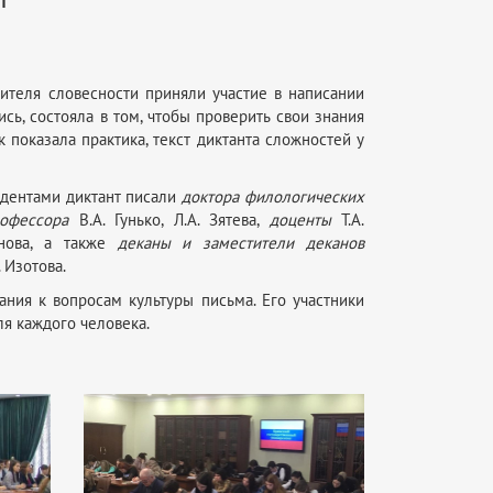
чителя словесности приняли участие в написании
ись, состояла в том, чтобы проверить свои знания
 показала практика, текст диктанта сложностей у
удентами диктант писали
доктора филологических
офессора
В.А. Гунько, Л.А. Зятева,
доценты
Т.А.
манова, а также
деканы и заместители деканов
. Изотова.
ания к вопросам культуры письма. Его участники
ля каждого человека.