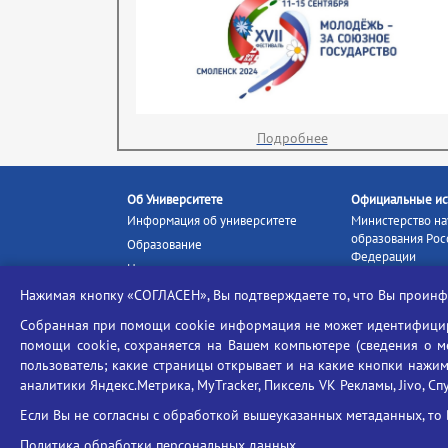
Подробнее
Об Университете
Официальные ис
Информация об университете
Министерство на
образования Рос
Образование
Федерации
Наука и инновации
Министерство п
Абитуриенту
Нажимая кнопку «СОГЛАСЕН», Вы подтверждаете то, что Вы прои
Портал «Российс
Студентам
образование»
Собранная при помощи cookie информация не может идентифициро
Ассоциация выпускников
помощи cookie, сохраняется на Вашем компьютере (сведения о мес
Единое окно ин
пользователь; какие страницы открывает и на какие кнопки нажим
Центр тестирования
ресурсов
иностранных граждан
аналитики Яндекс.Метрика, MyTracker, Пиксель VK Рекламы, Jivo, Сп
Единая коллекц
Конкурс на замещение
образовательных
Если Вы не согласны с обработкой вышеуказанных метаданных, то 
должностей научно-
Федеральная слу
педагогических работников
Политика обработки персональных данных