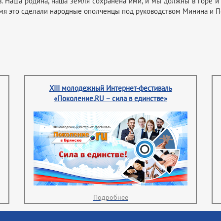
Наша родина, наша земля сохранена ими, и мы должны в горе и 
ремя это сделали народные ополченцы под руководством Минина и П
XIII молодежный Интернет-фестиваль
«Поколение.RU – сила в единстве»
Подробнее