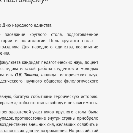
о Дню народного единства.
заседание круглого стола, подготовленное
стории и политологии. Цель круглого стола –
праздника Дня народного единства, воспитание
ения.
акультета кандидат педагогических наук, доцент
-исследовательской работы студентов и молодых
аватель
О.В. Тишина
, кандидат исторических наук,
туденческого научного общества филологического
авную, богатую событиями героическую историю.
агами, чтобы отстоять свободу и независимость.
реподавателей-участников круглого стола была
 упадок, противостояние внутри страны приобрело
 воздействием внешних сил, желавших ослабить и
осталось сил для ее возрождения. Но российский