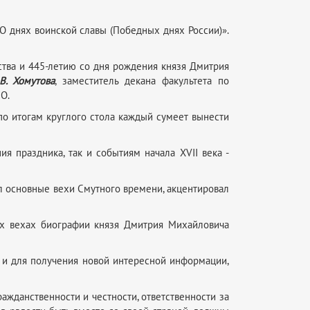
О днях воинской славы (Победных днях России)».
тва и 445-летию со дня рождения князя Дмитрия
.В. Хомутова
, заместитель декана факультета по
О.
 по итогам круглого стола каждый сумеет вынести
я праздника, так и событиям начала XVII века -
ил основные вехи Смутного времени, акцентировал
ых вехах биографии князя Дмитрия Михайловича
о и для получения новой интересной информации,
ражданственности и честности, ответственности за