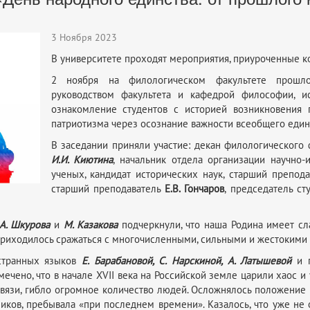
3 Ноября 2023
В университете проходят мероприятия, приуроченные к
2 ноября на филологическом факультете прошло 
руководством факультета и кафедрой философии, и
ознакомление студентов с историей возникновения 
патриотизма через осознание важности всеобщего един
В заседании приняли участие: декан филологического ф
И.И. Киютина
, начальник отдела организации научно
ученых, кандидат исторических наук, старший препод
старший преподаватель
Е.В. Гончаров
, председатель с
А. Шкурова
и
М. Казакова
подчеркнули, что наша Родина имеет сл
иходилось сражаться с многочисленными, сильными и жестокими вр
остранных языков
Е. Барабановой, С. Нарскиной, А. Латышевой
и п
мечено, что в начале XVII века на Российской земле царили хаос и
связи, гибло огромное количество людей. Осложнялось положение
ников, пребывала «при последнем времени». Казалось, что уже не 