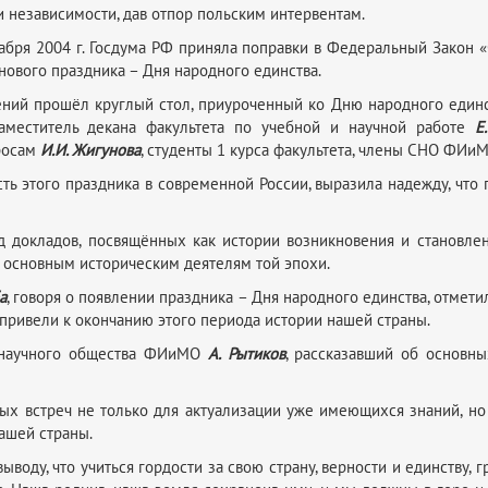
 независимости, дав отпор польским интервентам.
кабря 2004 г. Госдума РФ приняла поправки в Федеральный Закон «
нового праздника – Дня народного единства.
ний прошёл круглый стол, приуроченный ко Дню народного единс
заместитель декана факультета по учебной и научной работе
Е
просам
И.И. Жигунова
, студенты 1 курса факультета, члены СНО ФИиМ
сть этого праздника в современной России, выразила надежду, что
 докладов, посвящённых как истории возникновения и становлени
и основным историческим деятелям той эпохи.
а
, говоря о появлении праздника – Дня народного единства, отмет
привели к окончанию этого периода истории нашей страны.
о научного общества ФИиМО
А. Рытиков
, рассказавший об основн
ых встреч не только для актуализации уже имеющихся знаний, н
ашей страны.
воду, что учиться гордости за свою страну, верности и единству, г