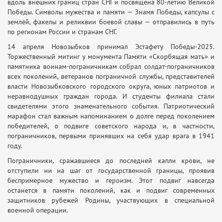
вдоль внешних границ стран СНГ и посвящена 80-летию Великой
Победы. Символы мужества и памяти — Знамя Победы, капсулы с
землёй, факелы и реликвии боевой славы — отправились в путь
по регионам России и странам СНГ.
14 апреля Новозыбков принимал Эстафету Победы-2025.
Торжественный митинг у монумента Памяти «Скорбящая мать» и
памятника воинам-пограничникам собрал солдат-пограничников
всех поколений, ветеранов пограничной службы, представителей
власти Новозыбковского городского округа, юных патриотов и
неравнодушных граждан города. И студенты филиала стали
свидетелями этого знаменательного события. Патриотический
марафон стал важным напоминанием о долге перед поколением
победителей, о подвиге советского народа и, в частности,
пограничников, первыми принявших на себя удар врага в 1941
году.
Пограничники, сражавшиеся до последней капли крови, не
отступили ни на шаг от государственной границы, проявив
беспримерное мужество и героизм. Этот подвиг навсегда
останется в памяти поколений, как и подвиг современных
защитников рубежей Родины, участвующих в специальной
военной операции.