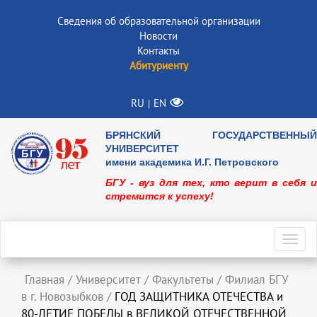
Сведения об образовательной организации
Новости
Контакты
Абитуриенту
RU
EN
|
БРЯНСКИЙ ГОСУДАРСТВЕННЫЙ
УНИВЕРСИТЕТ
имени академика И.Г. Петровского
БГУ - вуз для тех, кто верит в себя и
стремится к успеху!
Toggl
navig
Главная
/
Университет
/
Факультеты
/
Филиал БГУ
в г. Новозыбков
/
ГОД ЗАЩИТНИКА ОТЕЧЕСТВА и
80-ЛЕТИЕ ПОБЕДЫ в ВЕЛИКОЙ ОТЕЧЕСТВЕННОЙ