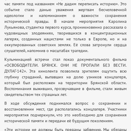
час памяти под названием «Не дадим переписать историю». Это
событие стало данью уважения жертвам бесчеловечной
идеологии и напоминанием о важности сохранения
исторической правды. В начале мероприятия Каролина
Лукьянова, студентка первого курса, проникновенно рассказала о
чудовищных злодеяниях, творившихся в концентрационных
лагерях, созданных нацистами не только в Европе, но и на
оккупированных советских землях. Её слова затронули сердца
слушателей, напомнив о масштабах трагедии.
Кульминацией встречи стал показ документального фильма
«ОСВОБОДИТЕЛИ. БРЯНСК. ОНИ НЕ ПРОПАЛИ БЕЗ ВЕСТИ.
ДУЛАГ-142». Эта кинолента позволила зрителям ощутить всю
глубину страданий, выпавших на долю узников концлагеря,
который был расположен на территории Брянской области.
Воспоминания выживших, прозвучавшие в фильме, стали живым
свидетельством тех страшных лет.
В ходе обсуждения поднимался вопрос о сохранении и
восстановлении мест, где располагались концлагеря. Участники
мероприятия подчеркнули, что это необходимо для сохранения
исторической памяти и передачи её будущим поколениям.
«Эти истории не должны быть преданы забвению. Мы обязаны