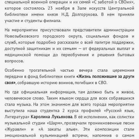
специальной военной операции и их семей «С заботой о СВОих»,
которое состоялось 23 ноября в Зале искусств Центральной
библиотеки имени князя Н.Д. Долгорукова. В нем приняли
участие и студенты филиала.
На мероприятии присутствовали представители администрации
Новозыбковского городского округа, социальных фондов и
служб, которые подробно рассказали о всей палитре поддержки,
доступной защитникам и их семьям — от федеральных выплат и
медицинской помощи до переобучения и решения бытовых
вопросов.
Особенно трогательной частью вечера стала церемония
передачи в фонд библиотеки книги
«Жизнь положившие за други
своя»
, собравшую историю воинов, погибших в СВО.
Но где официальная информация, там должно быть и живое,
человеческое слово. Таким языком сердца для всех собравшихся
стала музыка. На этом значимом для всего города мероприятии
выступила наша студентка 2 курса профилей «Русский язык,
Литература»
Каролина Лукьянова
. В её исполнении, как солистки
музыкальной студии «Шарм», прозвучали проникновенные песни
«Журавли» и «А закаты алые». Эти композиции стали
эмоциональной кульминацией встречи, напомнив о самом