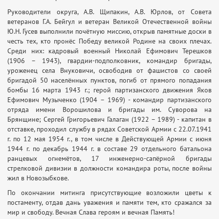
Руководители округа, А.В. Щипакин, А.В. Юрлов, от Совета
ветеранов Г.А. Бейгул и ветеран Великой Отечественной войны
Ю.Н. Гусев выполнили почётную миссию, открыв памятные доски в
честь тех, кто пронёс Победу великой Родине на своих плечах.
Среди них: кадровый военный Николай Ефимович Терешков
(1906 – 1943), гвардии-подполковник, командир бригады,
уроженец села Внуковичи, освободив от фашистов со своей
бригадой 50 населённых пунктов, погиб от прямого попадания
бомбы 16 марта 1943 г.; герой партизанского движения Яков
Ефимович Музыченко (1904 – 1969) - командир партизанского
отряда имени Ворошилова и бригады им. Суворова на
Брянщине; Сергей Григорьевич Галаган (1922 – 1989) - капитан в
отставке, проходил службу в рядах Советской Армии с 22.07.1941
г. по 12 мая 1954 г., в том числе в Действующей Армии с июня
1944 г. по декабрь 1944 г. в составе 29 отдельного батальона
ранцевых огнемётов, 17 инженерно-сапёрной бригады
стрелковой дивизии в должности командира роты, после войны
жил в Новозыбкове.
По окончании митинга присутствующие возложили цветы к
постаменту, отдав дань уважения и памяти тем, кто сражался за
мир и свободу. Вечная Слава героям и вечная Память!