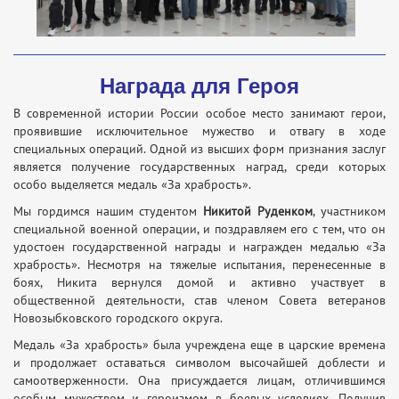
Награда для Героя
В современной истории России особое место занимают герои,
проявившие исключительное мужество и отвагу в ходе
специальных операций. Одной из высших форм признания заслуг
является получение государственных наград, среди которых
особо выделяется медаль «За храбрость».
Мы гордимся нашим студентом
Никитой Руденком
, участником
специальной военной операции, и поздравляем его с тем, что он
удостоен государственной награды и награжден медалью «За
храбрость». Несмотря на тяжелые испытания, перенесенные в
боях, Никита вернулся домой и активно участвует в
общественной деятельности, став членом Совета ветеранов
Новозыбковского городского округа.
Медаль «За храбрость» была учреждена еще в царские времена
и продолжает оставаться символом высочайшей доблести и
самоотверженности. Она присуждается лицам, отличившимся
особым мужеством и героизмом в боевых условиях. Получив