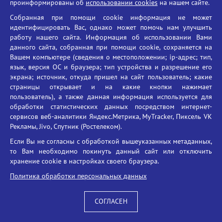
проинформированы об
использовании cookies
на нашем сайте.
Собранная при помощи cookie информация не может
идентифицировать Вас, однако может помочь нам улучшить
работу нашего сайта. Информация об использовании Вами
данного сайта, собранная при помощи cookie, сохраняется на
Вашем компьютере (сведения о местоположении; ip-адрес; тип,
язык, версия ОС и браузера; тип устройства и разрешение его
экрана; источник, откуда пришел на сайт пользователь; какие
Встреча с ветераном Великой
страницы открывает и на какие кнопки нажимает
Отечественной войны Ю.Н.
пользователь), а также данная информация используется для
обработки статистических данных посредством интернет-
Гусевым
сервисов веб-аналитики Яндекс.Метрика, MyTracker, Пиксель VK
Рекламы, Jivo, Спутник (Ростелеком).
24 февраля в год 80-летия Великой Победы Советского народа
над немецко-фашистскими захватчиками и Год защитника
Если Вы не согласны с обработкой вышеуказанных метаданных,
Отечества состоялась памятная и очень дорогая для молодого
то Вам необходимо покинуть данный сайт или отключить
поколения встреча с почетным гостем, ветераном Великой
хранение cookie в настройках своего браузера.
Отечественной войны –
Юрием Николаевичем Гусевым
.
Политика обработки персональных данных
Родился и вырос Ю.Н. Гусев в г. Новозыбкове. Закончил школу №
2. В 1941 году, когда Новозыбков оккупировали немцы, ему было
СОГЛАСЕН
15 лет. В 1943 году ушёл служить в армию. Был пехотинцем-
телефонистом, минометчиком, пулемётчиком. Награждён