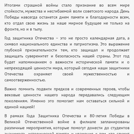
Итогами страшной войны стало признание во всем мире
стойкости, мужества и несгибаемой воли советского народа. День
Победы навсегда останется днем памяти и благодарности всем,
кто отдал свою жизнь за наше мирное будущее не только на
фронте, но и в тылу.
Год защитника Отечества – это не просто календарная дата, а
символ национального единства и патриотизма. Это выражение
глубокой признательности тем, кто защищал и продолжает
защищать суверенитет и безопасность нашей страны. Этот год
будет напоминанием о важности исторической памяти и о
непреходящей ценности мира, который сегодня наши защитники
Отечества охраняют своей мужественностью и
самоотверженностью.
Важно помнить подвиги предков и современных героев, чтобы
вековые ценности нашего народа передавались следующим
поколениям. Именно это помогает нам оставаться сильной и
единой нацией!
В рамках Года Защитника Отечества и 80-летия Победы в
Великой Отечественной войне в филиале запланированы
различные мероприятия, которые помогут донести до студентов
значимость исторической памяти и уважения к тем, кто служит