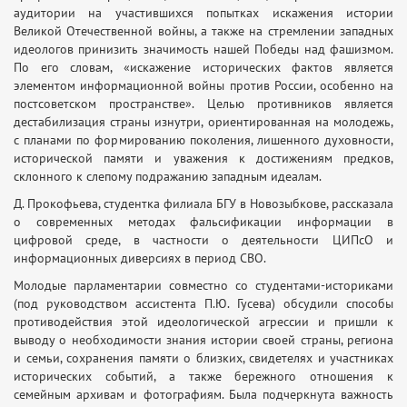
аудитории на участившихся попытках искажения истории
Великой Отечественной войны, а также на стремлении западных
идеологов принизить значимость нашей Победы над фашизмом.
По его словам, «искажение исторических фактов является
элементом информационной войны против России, особенно на
постсоветском пространстве». Целью противников является
дестабилизация страны изнутри, ориентированная на молодежь,
с планами по формированию поколения, лишенного духовности,
исторической памяти и уважения к достижениям предков,
склонного к слепому подражанию западным идеалам.
Д. Прокофьева, студентка филиала БГУ в Новозыбкове, рассказала
о современных методах фальсификации информации в
цифровой среде, в частности о деятельности ЦИПсО и
информационных диверсиях в период СВО.
Молодые парламентарии совместно со студентами-историками
(под руководством ассистента П.Ю. Гусева) обсудили способы
противодействия этой идеологической агрессии и пришли к
выводу о необходимости знания истории своей страны, региона
и семьи, сохранения памяти о близких, свидетелях и участниках
исторических событий, а также бережного отношения к
семейным архивам и фотографиям. Была подчеркнута важность