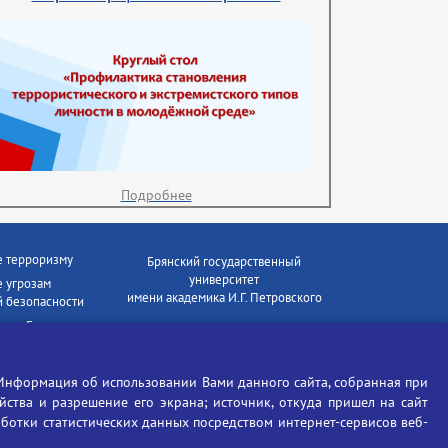
Подробнее
е терроризму
Брянский государственный
университет
 угрозам
имени академика И.Г. Петровского
 безопасности
ки - Генеральная
Время работы: пн-пт 09:00-18:00
E-mail: bryanskgu@mail.ru
е коррупции
Телефон: +7(4832)58-90-85
Информация об использовании Вами данного сайта, собранная при
отиков
ойства и разрешение его экрана; источник, откуда пришел на сайт
аботки статистических данных посредством интернет-сервисов веб-