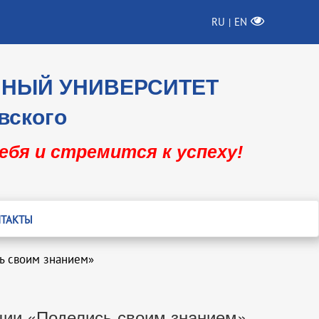
RU
EN
|
ННЫЙ УНИВЕРСИТЕТ
вского
себя и стремится к успеху!
ТАКТЫ
сь своим знанием»
кции «Поделись своим знанием»