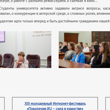
еатре, о работе с разными режиссерами, о съемках в кино…
туденты университета активно задавали актрисе вопросы, кас
валах, о конкуренции в актерской среде, о сложных ролях, влияни
тудентам идти только вперед и быть достойными гражданами нашей
XIII молодежный Интернет-фестиваль
«Поколение.RU – сила в единстве»