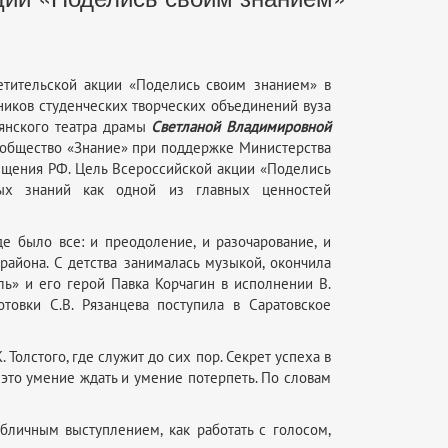
етительской акции «Поделись своим знанием» в
ников студенческих творческих объединений вуза
рянского театра драмы
Светланой Владимировной
е общество «Знание» при поддержке Министерства
ещения РФ. Цель Всероссийской акции «Поделись
ых знаний как одной из главных ценностей
де было все: и преодоление, и разочарование, и
района. С детства занималась музыкой, окончила
ь» и его герой Павка Корчагин в исполнении В.
товки С.В. Рязанцева поступила в Саратовское
 Толстого, где служит до сих пор. Секрет успеха в
, это умение ждать и умение потерпеть. По словам
бличным выступлением, как работать с голосом,