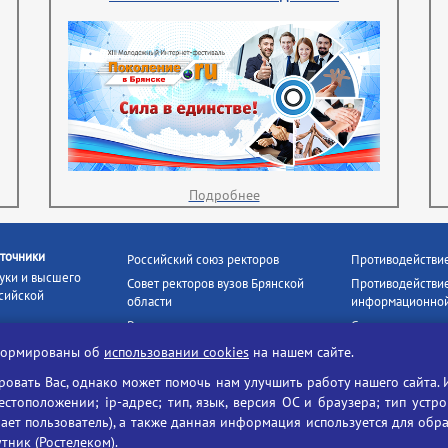
Подробнее
точники
Российский союз ректоров
Противодействи
уки и высшего
Совет ректоров вузов Брянской
Противодействие
сийской
области
информационной
Росстудцентр
Социальные роли
росвещения
прокуратура РФ
Наши партнёры
нформированы об
использовании cookies
на нашем сайте.
кое
Противодействи
Образование на русском
вать Вас, однако может помочь нам улучшить работу нашего сайта. 
БГУ против нарк
Портал «Русский язык»
тоположении; ip-адрес; тип, язык, версия ОС и браузера; тип устр
формационных
Учительская газета
ает пользователь), а также данная информация используется для обр
утник (Ростелеком).
ия цифровых
Российская академия наук