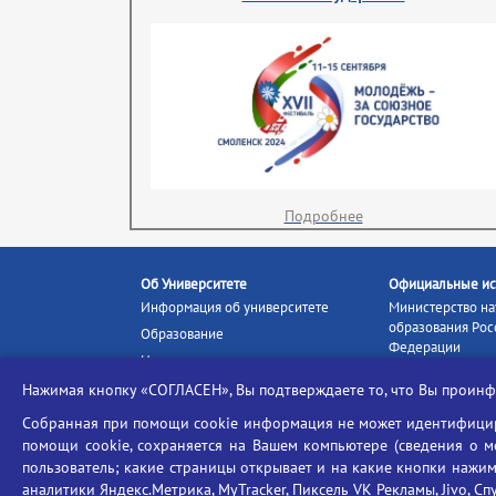
Подробнее
Об Университете
Официальные ис
Информация об университете
Министерство на
образования Рос
Образование
Федерации
Наука и инновации
Министерство п
Абитуриенту
Нажимая кнопку «СОГЛАСЕН», Вы подтверждаете то, что Вы прои
Портал «Российс
Студентам
образование»
Собранная при помощи cookie информация не может идентифициро
Ассоциация выпускников
помощи cookie, сохраняется на Вашем компьютере (сведения о мес
Единое окно ин
Центр тестирования
ресурсов
пользователь; какие страницы открывает и на какие кнопки нажим
иностранных граждан
аналитики Яндекс.Метрика, MyTracker, Пиксель VK Рекламы, Jivo, Сп
Единая коллекц