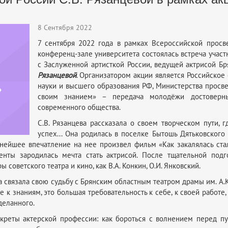
8 Сентября 2022
7 сентября 2022 года в рамках Всероссийской просв
конференц-зале университета состоялась встреча участ
с Заслуженной артисткой России, ведущей актрисой Б
Рязанцевой
. Организатором акции является Российско
науки и высшего образования РФ, Министерства просв
своим знанием» – передача молодёжи достоверн
современного общества.
С.В. Рязанцева рассказала о своем творческом пути, г
успех... Она родилась в поселке Бытошь Дятьковского 
нейшее впечатление на нее произвел фильм «Как закалялась стал
нты зародилась мечта стать актрисой. После тщательной подго
 советского театра и кино, как В.А. Конкин, О.И. Янковский.
 связала свою судьбу с Брянским областным театром драмы им. А.К.
е к знаниям, это большая требовательность к себе, к своей работе
деланного.
реты актерской профессии: как бороться с волнением перед пу