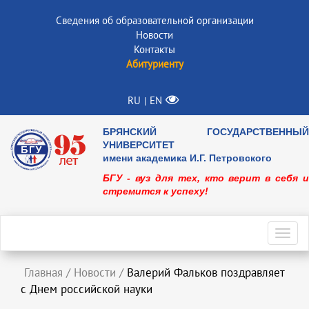
Сведения об образовательной организации
Новости
Контакты
Абитуриенту
RU
EN
|
БРЯНСКИЙ ГОСУДАРСТВЕННЫЙ
УНИВЕРСИТЕТ
имени академика И.Г. Петровского
БГУ - вуз для тех, кто верит в себя и
стремится к успеху!
Toggl
navig
Главная
/
Новости
/
Валерий Фальков поздравляет
с Днем российской науки