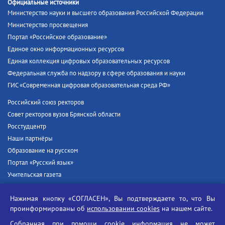
Официальные источники
Министерство науки и высшего образования Российской Федерации
Министерство просвещения
Портал «Российское образование»
Единое окно информационных ресурсов
Единая коллекция цифровых образовательных ресурсов
Федеральная служба по надзору в сфере образования и науки
ГИС «Современная цифровая образовательная среда РФ»
Российский союз ректоров
Совет ректоров вузов Брянской области
Росстудцентр
Наши партнёры
Образование на русском
Портал «Русский язык»
Учительская газета
Российская академия наук
Нажимая кнопку «СОГЛАСЕН», Вы подтверждаете то, что Вы
Единый портал государственных услуг
проинформированы об
использовании cookies
на нашем сайте.
Противодействие терроризму
Собранная при помощи cookie информация не может