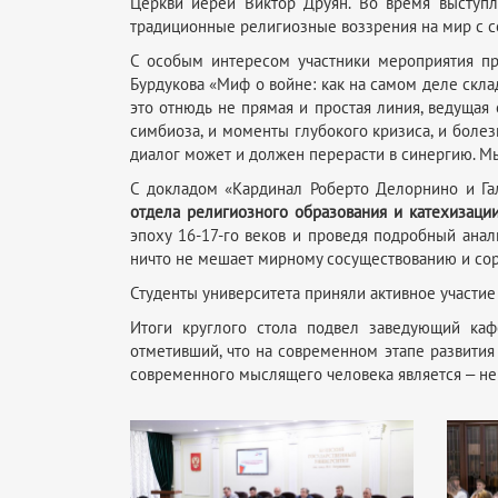
Церкви иерей Виктор Друян. Во время выступл
традиционные религиозные воззрения на мир с с
С особым интересом участники мероприятия п
Бурдукова «Миф о войне: как на самом деле скла
это отнюдь не прямая и простая линия, ведущая
симбиоза, и моменты глубокого кризиса, и боле
диалог может и должен перерасти в синергию. М
С докладом «Кардинал Роберто Делорнино и Гал
отдела религиозного образования и катехизаци
эпоху 16-17-го веков и проведя подробный анал
ничто не мешает мирному сосуществованию и сор
Студенты университета приняли активное участие
Итоги круглого стола подвел заведующий каф
отметивший, что на современном этапе развития
современного мыслящего человека является ‒ не 