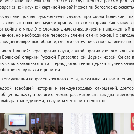
ения священнослужитель вместе со слушателями рассмотрел та
овременной научной картиной мира? Может ли богословие оказать
рослушали доклад руководителя службы протокола Брянской Епа
дывались отношения науки и христианства в истории». Как заявил 
 от войны к миру. Это сложная диалектика, живой и напряженный 
зненное, но необходимое переосмысление самих основ. Но сегодня
ы видим конкретные области, где это сотрудничество становится н
илео Галилей: вера против науки, святой против ученого или 
и
Брянской епархии Русской Православной Церкви иерей Констант
из складывающихся в тот период отношений церкви и учёных-мыс
оботничеству науки и религии.
 в обсуждении вопросов круглого стола, высказывали свои мнения, 
едрой всеобщей истории и международных отношений, доктор 
 общества науку и религию можно рассматривать как два взаимод
выбирать между ними, а научиться мыслить целостно.