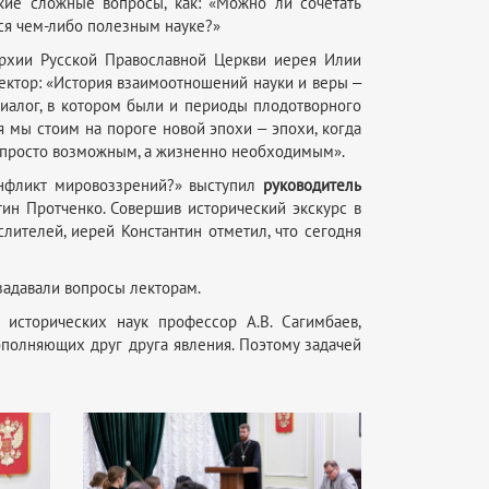
кие сложные вопросы, как: «Можно ли сочетать
ся чем-либо полезным науке?»
рхии Русской Православной Церкви иерея Илии
лектор: «История взаимоотношений науки и веры ‒
диалог, в котором были и периоды плодотворного
 мы стоим на пороге новой эпохи ‒ эпохи, когда
е просто возможным, а жизненно необходимым».
конфликт мировоззрений?» выступил
руководитель
ин Протченко. Совершив исторический экскурс в
лителей, иерей Константин отметил, что сегодня
задавали вопросы лекторам.
исторических наук профессор А.В. Сагимбаев,
ополняющих друг друга явления. Поэтому задачей