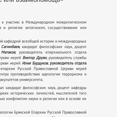
ки к участию в Международном межрелигиозном
 и религия: антагонизм, сосуществование или
щий кафедрой всеобщей истории и международных
. Сагимбаев
, кандидат философских наук, доцент
 Матаков
, руководитель епархиального отдела
Церкви иерей
Виктор Друян
, руководитель службы
Церкви иерей
Илия Бурдуков
,
руководитель отдела
епархии Русской Православной Церкви иерей
ентра противодействия идеологии терроризма и
факультетов университета.
ал кандидат философских наук, доцент кафедры
ярких исторических личностей, мыслителей того
вью конфликтом науки и религии или в основе их
гиологии Брянской Епархии Русской Православной