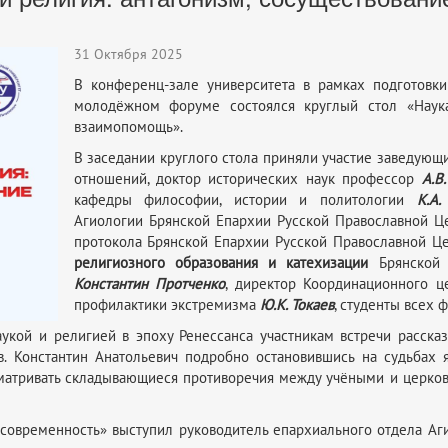
31 Октября 2025
В конференц-зале университета в рамках подготов
молодёжном форуме состоялся круглый стол «Наука
взаимопомощь».
В заседании круглого стола приняли участие заведую
отношений, доктор исторических наук профессор
А.В
кафедры философии, истории и политологии
К.А.
Агиологии Брянской Епархии Русской Православной 
протокола Брянской Епархии Русской Православной 
религиозного образования и катехизации
Брянской 
Константин Протченко
, директор Координационного ц
профилактики экстремизма
Ю.К. Токаев
, студенты всех 
кой и религией в эпоху Ренессанса участникам встречи рассказ
в. Константин Анатольевич подробно остановившись на судьбах 
сматривать складывающиеся противоречия между учёными и церко
и современность» выступил руководитель епархиального отдела А