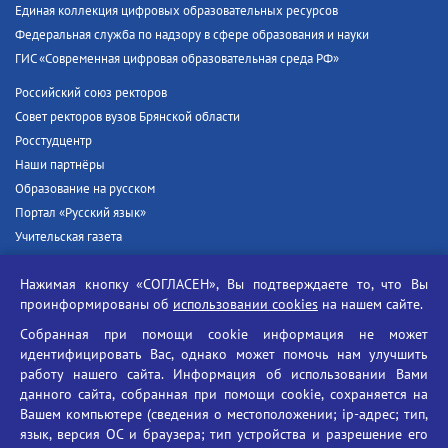
Единая коллекция цифровых образовательных ресурсов
Федеральная служба по надзору в сфере образования и науки
ГИС «Современная цифровая образовательная среда РФ»
Российский союз ректоров
Совет ректоров вузов Брянской области
Росстудцентр
Наши партнёры
Образование на русском
Портал «Русский язык»
Учительская газета
Российская академия наук
Нажимая кнопку «СОГЛАСЕН», Вы подтверждаете то, что Вы
Единый портал государственных услуг
проинформированы об
использовании cookies
на нашем сайте.
Противодействие терроризму
Собранная при помощи cookie информация не может
Противодействие угрозам информационной безопасности
идентифицировать Вас, однако может помочь нам улучшить
Социальные ролики - Генеральная прокуратура РФ
работу нашего сайта. Информация об использовании Вами
Противодействие коррупции
данного сайта, собранная при помощи cookie, сохраняется на
Вашем компьютере (сведения о местоположении; ip-адрес; тип,
БГУ против наркотиков
язык, версия ОС и браузера; тип устройства и разрешение его