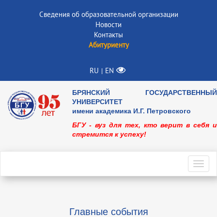
Сведения об образовательной организации
Новости
Контакты
Абитуриенту
RU
EN
|
БРЯНСКИЙ ГОСУДАРСТВЕННЫЙ
УНИВЕРСИТЕТ
имени академика И.Г. Петровского
БГУ - вуз для тех, кто верит в себя и
стремится к успеху!
Toggl
navig
Главные события