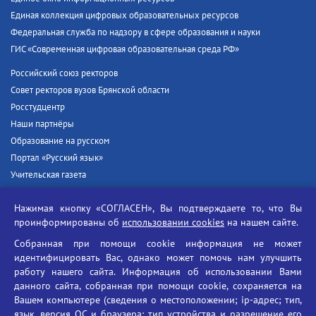
Единая коллекция цифровых образовательных ресурсов
Федеральная служба по надзору в сфере образования и науки
ГИС «Современная цифровая образовательная среда РФ»
Российский союз ректоров
Совет ректоров вузов Брянской области
Росстудцентр
Наши партнёры
Образование на русском
Портал «Русский язык»
Учительская газета
Российская академия наук
Нажимая кнопку «СОГЛАСЕН», Вы подтверждаете то, что Вы
Единый портал государственных услуг
проинформированы об
использовании cookies
на нашем сайте.
Противодействие терроризму
Собранная при помощи cookie информация не может
Противодействие угрозам информационной безопасности
идентифицировать Вас, однако может помочь нам улучшить
Социальные ролики - Генеральная прокуратура РФ
работу нашего сайта. Информация об использовании Вами
Противодействие коррупции
данного сайта, собранная при помощи cookie, сохраняется на
Вашем компьютере (сведения о местоположении; ip-адрес; тип,
БГУ против наркотиков
язык, версия ОС и браузера; тип устройства и разрешение его