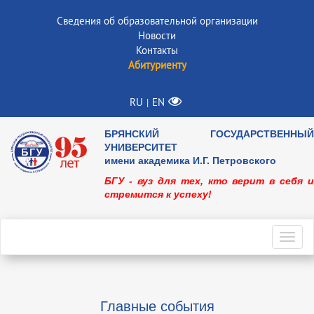
Сведения об образовательной организации
Новости
Контакты
Абитуриенту
RU
EN
|
БРЯНСКИЙ ГОСУДАРСТВЕННЫЙ
УНИВЕРСИТЕТ
имени академика И.Г. Петровского
БГУ - вуз для тех, кто верит в себя и
стремится к успеху!
Toggl
navig
Главные события